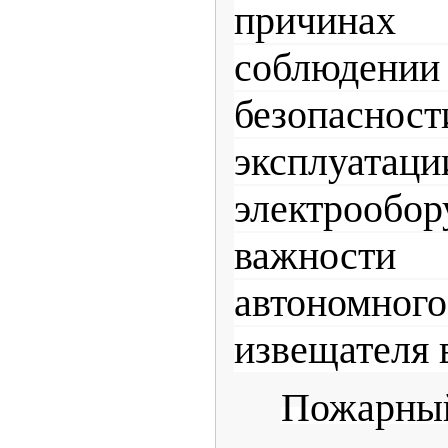
причина
соблюдени
безопа
эксплуа
электрооб
важност
автономн
извещателя 
Пожарны