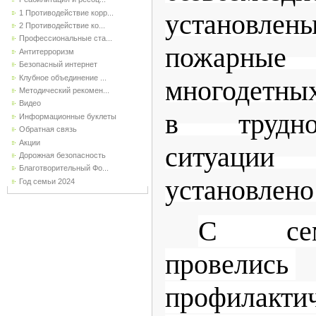
1 Противодействие корр...
установле
2 Противодействие ко...
Профессиональные ста...
пожарные
Антитерроризм
Безопасный интернет
Клубное объединение ...
многодетны
Методический рекомен...
Видео
в трудн
Информационные буклеты
Обратная связь
Акции
ситуации
Дорожная безопасность
Благотворительный Фо...
установлено
Год семьи 2024
С сем
провелись
профилакти