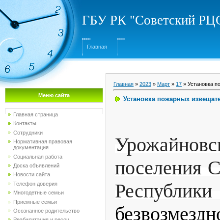
ГБУ РК "Советский Р
Главная
Главная
»
2023
»
Март
»
17
» Установка п
Меню сайта
Установка пожарных извещат
Главная страница
Контакты
Сотрудники
Урожайновс
Нормативная правовая
документация
Социальная работа
поселения С
Доска объявлений
Новости сайта
Респуб
Телефон доверия
Многодетные семьи
Приемные семьи
безвозмезд
Осознанное родительство
Реабилитация и ресоц...