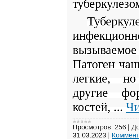
туберкул
Тубер
инфекционн
вызываемое
Патоген чащ
легкие, н
другие фор
костей,
...
Чи
Просмотров:
256
|
До
31.03.2023
|
Коммент