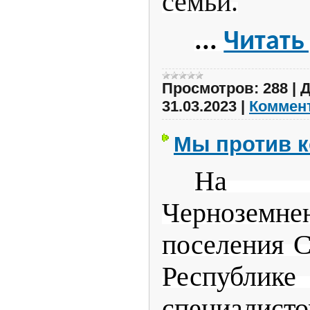
семьи.
...
Читать
Просмотров:
288
|
Д
31.03.2023
|
Коммент
Мы против к
На т
Черноземне
поселения С
Респуб
специалист