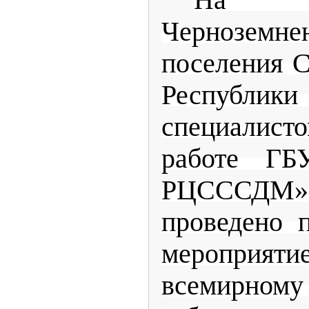
На т
Черноземне
поселения С
Респуб
специалист
работе ГБУ
РЦСССДМ» 
проведено 
мероприяти
всемирном