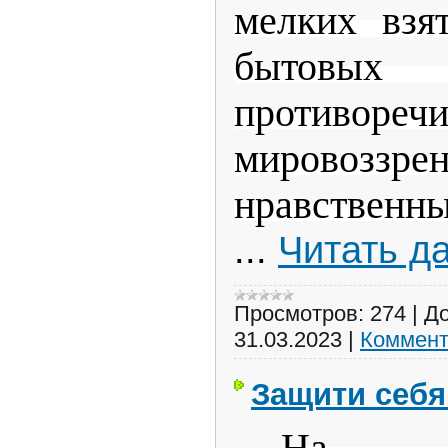
мелких взя
бытовых
противореч
мировоззре
нравственн
...
Читать д
Просмотров:
274
|
До
31.03.2023
|
Коммент
Защити себя