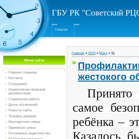
ГБУ РК "Советский Р
Главная
Главная
»
2023
»
Март
»
31
Меню сайта
Профилактик
Главная страница
жестокого о
Контакты
Сотрудники
Принято
Нормативная правовая
документация
Социальная работа
самое безо
Доска объявлений
Новости сайта
Телефон доверия
ребёнка – эт
Многодетные семьи
Приемные семьи
Казалось бы
Осознанное родительство
Реабилитация и ресоц...