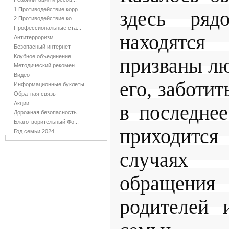
1 Противодействие корр...
здесь ряд
2 Противодействие ко...
Профессиональные ста...
находятся
Антитерроризм
Безопасный интернет
Клубное объединение ...
призваны л
Методический рекомен...
Видео
его, заботит
Информационные буклеты
Обратная связь
Акции
в последне
Дорожная безопасность
Благотворительный Фо...
приходит
Год семьи 2024
случаях
обращен
родителей 