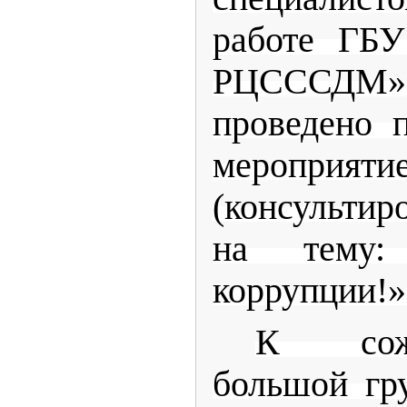
работе ГБУ
РЦСССДМ» К
проведено 
мероприяти
(консультир
на тему
коррупции!»
К сож
большой гр