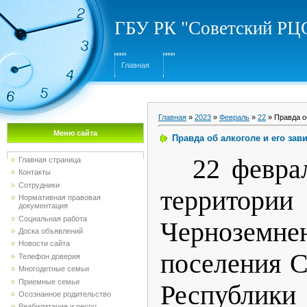
ГБУ РК "Советский Р
Главная
Главная
»
2023
»
Февраль
»
22
» Правда о
Меню сайта
Правда об алкоголе и его зав
22 февра
Главная страница
Контакты
Сотрудники
территории
Нормативная правовая
документация
Социальная работа
Черноземне
Доска объявлений
Новости сайта
поселения С
Телефон доверия
Многодетные семьи
Приемные семьи
Респуб
Осознанное родительство
Реабилитация и ресоц...