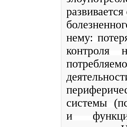
развивается
болезненно
нему: потер
контроля н
потребляем
деятельнос
периферич
системы (п
и функци