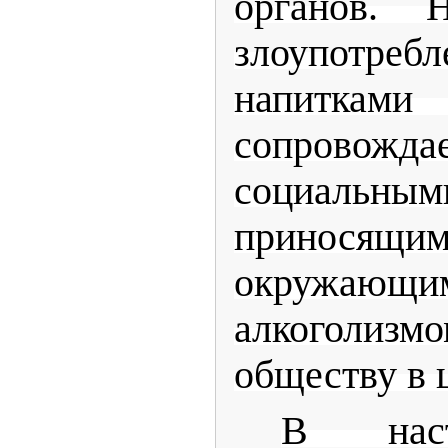
органов. 
злоупотреб
напитк
сопров
социальным
приносящ
окружаю
алкогол
обществу в 
В наст