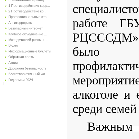
специалист
1 Противодействие корр...
2 Противодействие ко...
Профессиональные ста...
работе ГБУ
Антитерроризм
Безопасный интернет
РЦСССДМ» К
Клубное объединение ...
Методический рекомен...
Видео
было 
Информационные буклеты
Обратная связь
профилакти
Акции
Дорожная безопасность
Благотворительный Фо...
мероприят
Год семьи 2024
алкоголе и 
среди семе
Важны