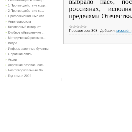
выбрало нас», п
1 Противодействие корр...
россиянах, испол
2 Противодействие ко...
пределами Отечества
Профессиональные ста...
Антитерроризм
Безопасный интернет
Просмотров:
303
|
Добавил:
srcsssdm
Клубное объединение ...
Методический рекомен...
Видео
Информационные буклеты
Обратная связь
Акции
Дорожная безопасность
Благотворительный Фо...
Год семьи 2024