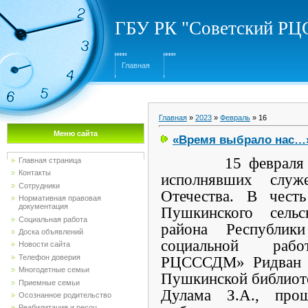
ГБУ РК "Советский Р
Главная
Главная
»
2023
»
Февраль
»
16
Меню сайта
«Время выбрало нас…
15 февраля
Главная страница
Контакты
исполнявших служ
Сотрудники
Отечества. В чест
Нормативная правовая
документация
Пушкинского сельс
Социальная работа
района Республик
Доска объявлений
социальной рабо
Новости сайта
Телефон доверия
РЦСССДМ» Ридван С
Многодетные семьи
Пушкинской библиоте
Приемные семьи
Дулама З.А., про
Осознанное родительство
Реабилитация и ресоц...