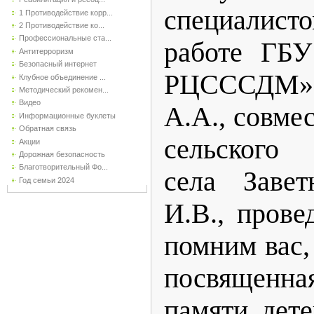
специалист
1 Противодействие корр...
2 Противодействие ко...
Профессиональные ста...
работе ГБУ
Антитерроризм
Безопасный интернет
РЦСССДМ
Клубное объединение ...
Методический рекомен...
Видео
А.А., совме
Информационные буклеты
Обратная связь
сельского
Акции
Дорожная безопасность
Благотворительный Фо...
села Завет
Год семьи 2024
И.В., пров
помним вас,
посвященна
памяти дет