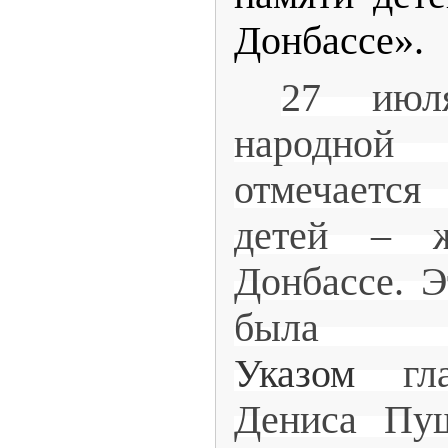
Донбассе».
27 июл
народно
отмечаетс
детей – 
Донбассе. Э
бы
Указом
гла
Дениса Пу