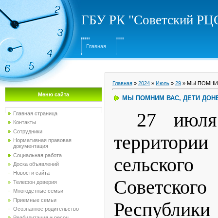
ГБУ РК "Советский Р
Главная
Главная
»
2024
»
Июль
»
29
» МЫ ПОМНИМ
Меню сайта
МЫ ПОМНИМ ВАС, ДЕТИ ДОНБ
27 июля
Главная страница
Контакты
Сотрудники
территории
Нормативная правовая
документация
Социальная работа
сельско
Доска объявлений
Новости сайта
Советск
Телефон доверия
Многодетные семьи
Приемные семьи
Респуб
Осознанное родительство
Реабилитация и ресоц...