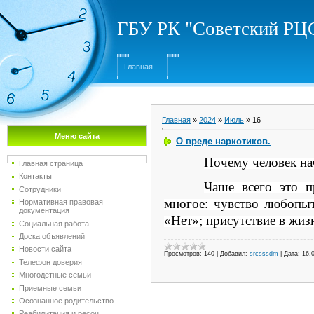
ГБУ РК "Советский Р
Главная
Главная
»
2024
»
Июль
»
16
Меню сайта
О вреде наркотиков.
Почему человек на
Главная страница
Контакты
Чаше всего это п
Сотрудники
многое: чувство любопыт
Нормативная правовая
документация
«Нет»; присутствие в жиз
Социальная работа
Доска объявлений
Новости сайта
Просмотров:
140
|
Добавил:
srcsssdm
|
Дата:
16.
Телефон доверия
Многодетные семьи
Приемные семьи
Осознанное родительство
Реабилитация и ресоц...