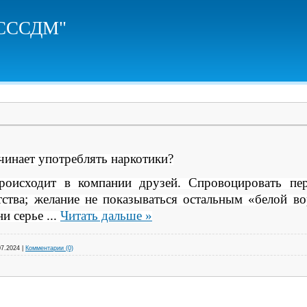
ЦСССДМ"
чинает употреблять наркотики?
роисходит в компании друзей. Спровоцировать пе
ства; желание не показываться остальным «белой во
ни серье
...
Читать дальше »
07.2024
|
Комментарии (0)