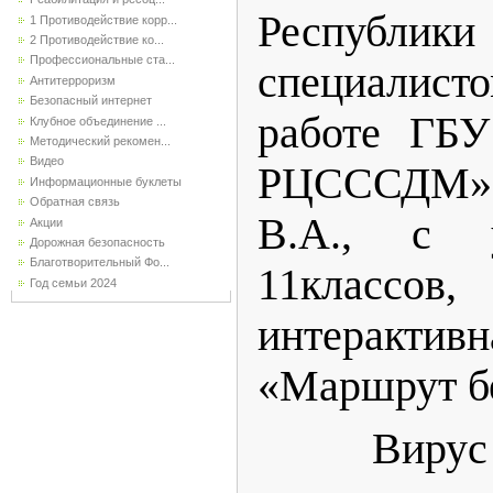
Респуб
1 Противодействие корр...
2 Противодействие ко...
Профессиональные ста...
специалист
Антитерроризм
Безопасный интернет
работе ГБУ
Клубное объединение ...
Методический рекомен...
Видео
РЦСССДМ
Информационные буклеты
Обратная связь
В.А., с 
Акции
Дорожная безопасность
Благотворительный Фо...
11классо
Год семьи 2024
интерак
«Маршрут б
Вирус ВИ