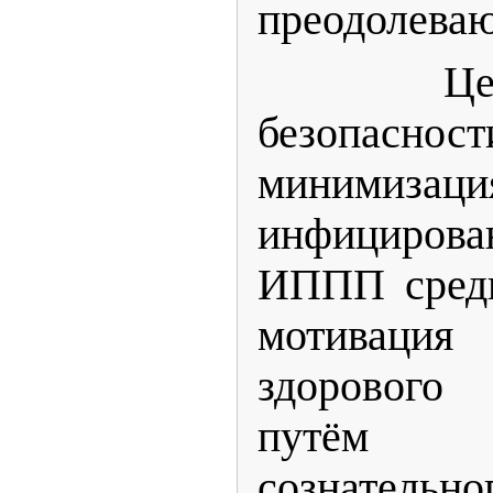
преодолеваю
Целью 
безопасно
минимиз
инфицир
ИППП среди
мотивац
здорового
путём ф
сознательн