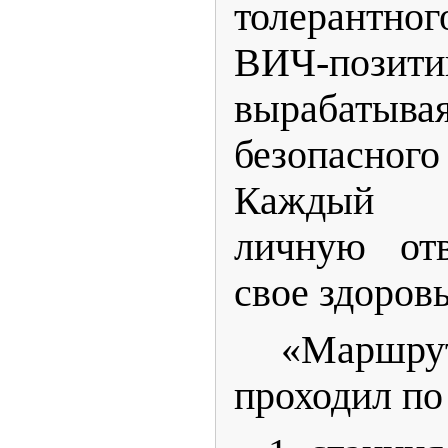
толерантно
ВИЧ-пози
вырабаты
безопасно
Каждый 
личную отв
свое здоровь
«Маршру
проходил по