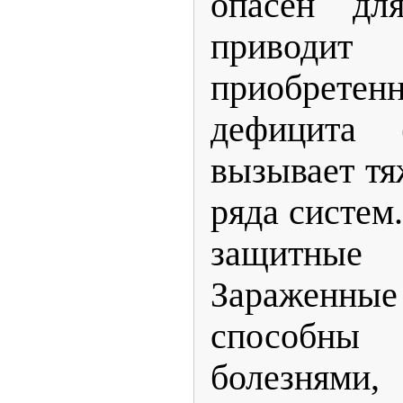
опасен дл
приводи
приобретен
дефицита 
вызывает т
ряда систем
защитны
Заражен
способн
болезнями,