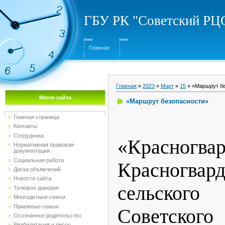
ГБУ РК "Советский Р
Главная
Главная
»
2023
»
Март
»
15
» «Маршрут бе
Меню сайта
«Маршрут безопасности»
Главная страница
Контакты
Сотрудники
«Красногв
Нормативная правовая
документация
Социальная работа
Красногвард
Доска объявлений
Новости сайта
сельско
Телефон доверия
Многодетные семьи
Приемные семьи
Советск
Осознанное родительство
Реабилитация и ресоц...