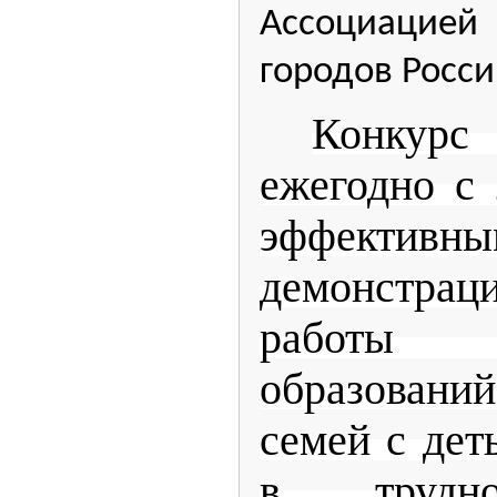
Ассоциацией
городов Росси
Конкур
ежегодно с 
эффективн
демонстрац
работы м
образовани
семей с дет
в трудн