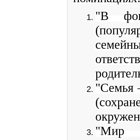
"В фо
(популя
семейн
ответст
родитель
"Семья 
(сохра
окружен
"Мир 