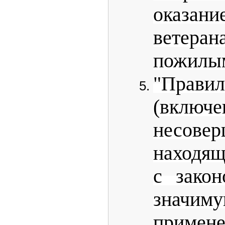
оказ
ветера
пожилым
"Прави
(включе
несовер
находящ
с закон
значиму
примен