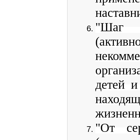
наставни
"Шаг 
(акти
некомме
организ
детей и
находя
жизненн
"От се