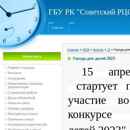
ГБУ РК "Советский Р
Главная
Главная
»
2023
»
Апрель
»
11
» Города для
Меню сайта
Города для детей.2023
15 апр
Главная страница
Контакты
Сотрудники
стартует п
Нормативная правовая
документация
Социальная работа
участие во
Доска объявлений
Новости сайта
Телефон доверия
конкурсе
Многодетные семьи
Приемные семьи
Осознанное родительство
Реабилитация и ресоц...