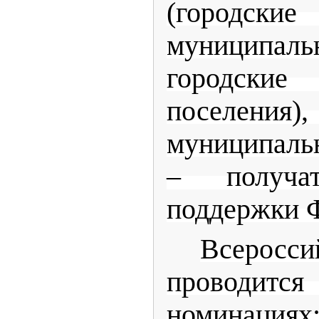
(городс
муниципа
городски
поселения
муниципаль
– получат
поддержки 
Всеросс
проводитс
номинациях