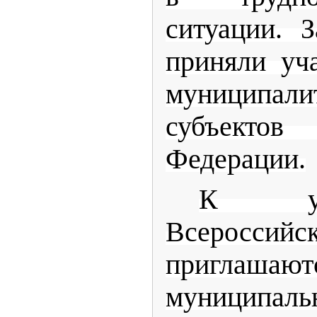
ситуации. 
приняли уч
муниципа
субъекто
Федерации.
К уч
Всероссий
приглашают
муниципаль