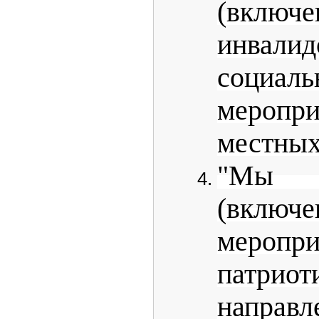
(вклю
инвалид
социа
мероп
местных
"Мы
(вклю
меропр
патриот
направл