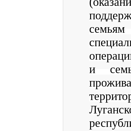
(оказ
подде
семья
специа
операци
и сем
прож
террито
Луган
республ