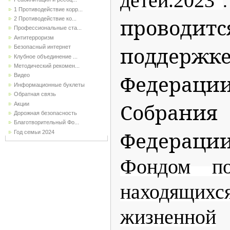
детей.2023"
1 Противодействие корр...
прово
2 Противодействие ко...
Профессиональные ста...
Антитерроризм
поддер
Безопасный интернет
Клубное объединение ...
Методический рекомен...
Федерации
Видео
Информационные буклеты
Обратная связь
Собрани
Акции
Дорожная безопасность
Благотворительный Фо...
Федера
Год семьи 2024
Фондом по
находящи
жизненной