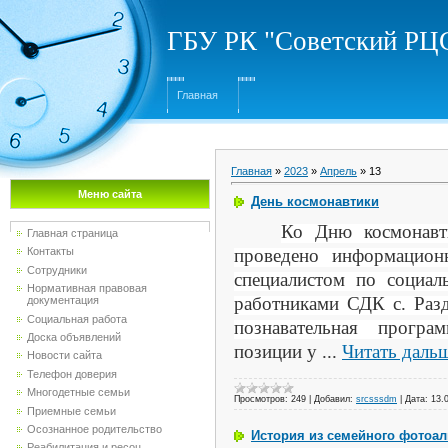
ГБУ РК "Советский Р
Главная
Главная
»
2023
»
Апрель
»
13
Меню сайта
День космонавтики
Ко Дню космонавти
Главная страница
проведено информацион
Контакты
Сотрудники
специалистом по соци
Нормативная правовая
работниками СДК с. Раз
документация
Социальная работа
познавательная програ
Доска объявлений
позиции у
...
Читать даль
Новости сайта
Телефон доверия
Многодетные семьи
Просмотров:
249
|
Добавил:
srcsssdm
|
Дата:
13.
Приемные семьи
Осознанное родительство
История из семейного фотоа
Реабилитация и ресоц...