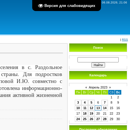
Четверг, 06.08.2026, 21:06
Версия для слабовидящих
|
RSS
Поиск
селения в с. Раздольное
страны. Для подростков
Календарь
овой И.Ю. совместно с
отовлена информационно-
«
Апрель 2023
»
Пн
Вт
Ср
Чт
Пт
Сб
Вс
вания активной жизненной
1
2
3
4
5
6
7
8
9
10
11
12
13
14
15
16
17
18
19
20
21
22
23
24
25
26
27
28
29
30
Последнее обновление