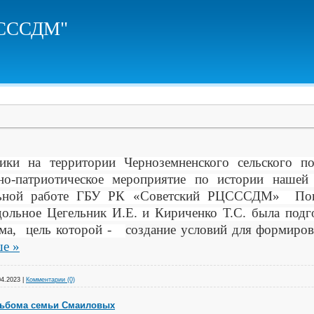
ЦСССДМ"
ки на территории Черноземненского сельского по
но-патриотическое мероприятие по истории нашей 
альной работе ГБУ РК «Советский РЦСССДМ» Поп
дольное Цегельник И.Е. и Кириченко Т.С. была подг
мма, цель которой -
создание условий для формиро
ше »
04.2023
|
Комментарии (0)
льбома семьи Смаиловых