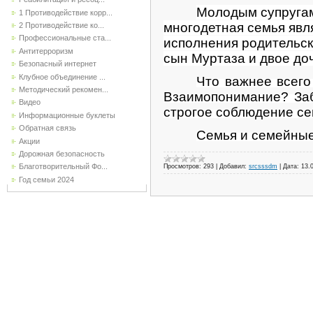
Молодым супругам 
1 Противодействие корр...
многодетная семья явл
2 Противодействие ко...
Профессиональные ста...
исполнения родительск
Антитерроризм
сын Муртаза и двое до
Безопасный интернет
Клубное объединение ...
Что важнее всего
Методический рекомен...
Взаимопонимание? Заб
Видео
строгое соблюдение се
Информационные буклеты
Обратная связь
Семья и семейные
Акции
Дорожная безопасность
Благотворительный Фо...
Просмотров:
293
|
Добавил:
srcsssdm
|
Дата:
13.
Год семьи 2024