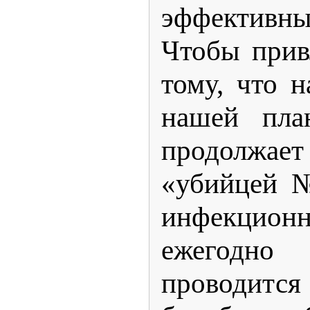
эффективн
Чтобы прив
тому, что 
нашей план
продолжа
«убийцей №
инфекционн
ежегодн
проводится