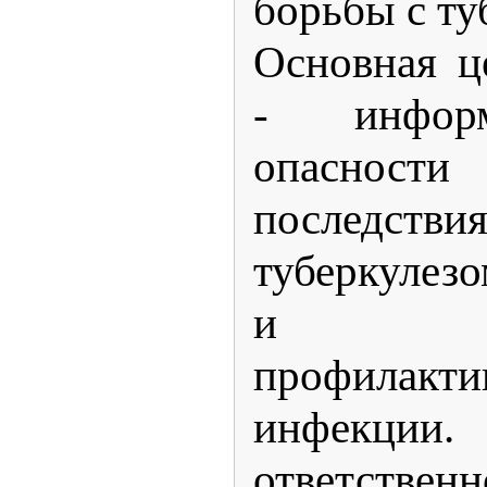
борьбы с ту
Основная ц
- инфор
опаснос
последств
туберкулез
и общ
профила
инфекции
ответствен