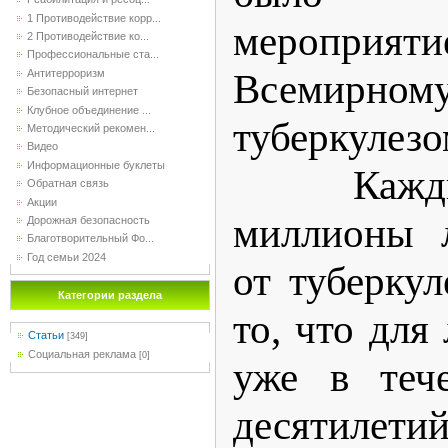
1 Противодействие корр...
мероприяти
2 Противодействие ко...
Профессиональные ста...
Всемирном
Антитерроризм
Безопасный интернет
Клубное объединение ...
туберкулез
Методический рекомен...
Видео
Информационные буклеты
Каждый 
Обратная связь
Акции
миллионы 
Дорожная безопасность
Благотворительный Фо...
Год семьи 2024
от туберкул
Категории раздела
то, что для
Статьи
[349]
Социальная реклама
[0]
уже в тече
десятилет