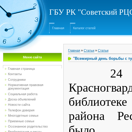
ГБУ РК "Советский Р
Главная
Каталог статей
Главная
»
Статьи
»
Статьи
Меню сайта
"Всемирный день борьбы с т
24 март
Главная страница
Контакты
Сотрудники
Красногвар
Нормативная правовая
документация
Социальная работа
библиоте
Доска объявлений
Новости сайта
Телефон доверия
района Ре
Многодетные семьи
Приемные семьи
было 
Осознанное родительство
Реабилитация и ресоц...