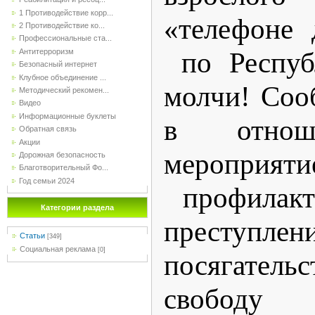
1 Противодействие корр...
«телефоне
2 Противодействие ко...
Профессиональные ста...
по Респуб
Антитерроризм
Безопасный интернет
Клубное объединение ...
молчи! Соо
Методический рекомен...
Видео
Информационные буклеты
в отнош
Обратная связь
Акции
мероприяти
Дорожная безопасность
Благотворительный Фо...
Год семьи 2024
профилакт
Категории раздела
преступлен
Статьи
[349]
Социальная реклама
[0]
посягатель
свободу