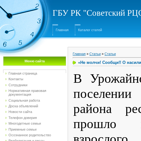
ГБУ РК "Советский Р
Главная
Каталог статей
Главная
»
Статьи
»
Статьи
Меню сайта
«Не молчи! Сообщи!! О насил
В Урожайно
Главная страница
Контакты
Сотрудники
поселени
Нормативная правовая
документация
Социальная работа
района ре
Доска объявлений
Новости сайта
Телефон доверия
прошло и
Многодетные семьи
Приемные семьи
взрослог
Осознанное родительство
Реабилитация и ресоц...