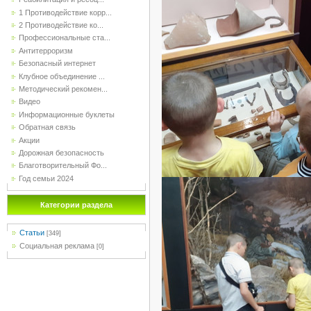
1 Противодействие корр...
2 Противодействие ко...
Профессиональные ста...
Антитерроризм
Безопасный интернет
Клубное объединение ...
Методический рекомен...
Видео
Информационные буклеты
Обратная связь
Акции
Дорожная безопасность
Благотворительный Фо...
Год семьи 2024
Категории раздела
Статьи
[349]
Социальная реклама
[0]