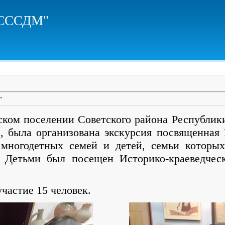
ЦСССДМ"
"
ком поселении Советского района Республик
е, была организована экскурсия посвященна
 многодетных семей и детей, семьи которых
 Детьми был посещен Историко-краеведчес
частие 15 человек.