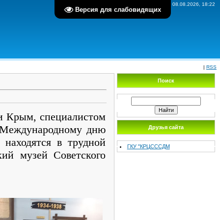
Суббота, 08.08.2026, 18:22
Версия для слабовидящих
|
RSS
Поиск
и Крым, специалистом
я Международному дню
Друзья сайта
 находятся в трудной
ГКУ "КРЦСССДМ
кий музей Советского