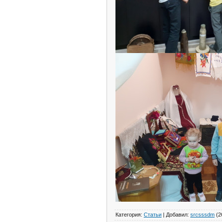
Категория
:
Статьи
|
Добавил
:
srcsssdm
(2