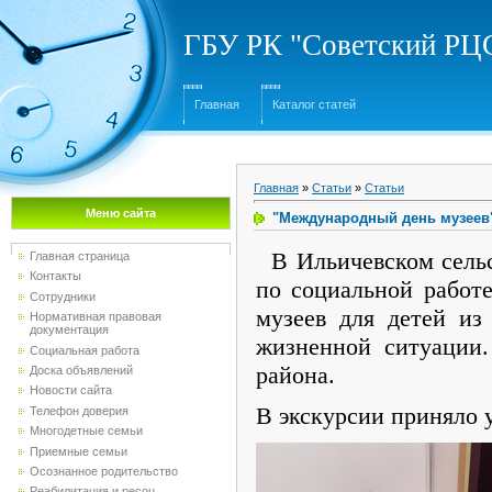
ГБУ РК "Советский Р
Главная
Каталог статей
Главная
»
Статьи
»
Статьи
Меню сайта
"Международный день музеев
В Ильичевском сельс
Главная страница
Контакты
по социальной работ
Сотрудники
музеев для детей из
Нормативная правовая
документация
жизненной ситуации.
Социальная работа
района.
Доска объявлений
Новости сайта
В экскурсии приняло у
Телефон доверия
Многодетные семьи
Приемные семьи
Осознанное родительство
Реабилитация и ресоц...