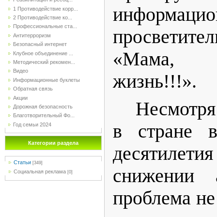
информацио
1 Противодействие корр...
2 Противодействие ко...
Профессиональные ста...
просвети
Антитерроризм
Безопасный интернет
«Мама, 
Клубное объединение ...
Методический рекомен...
Видео
жизнь!!!».
Информационные буклеты
Обратная связь
Акции
Несмотря
Дорожная безопасность
Благотворительный Фо...
в стране в
Год семьи 2024
Категории раздела
десятиле
Статьи
[349]
снижении а
Социальная реклама
[0]
проблема не