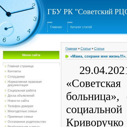
ГБУ РК "Советский Р
Главная
Каталог статей
Главная
»
Статьи
»
Статьи
Меню сайта
«Мама, сохрани мне жизнь!!!».
29.04.2
Главная страница
Контакты
Сотрудники
«Советс
Нормативная правовая
документация
Социальная работа
больница»,
Доска объявлений
Новости сайта
социаль
Телефон доверия
Многодетные семьи
Приемные семьи
Криворучко
Осознанное родительство
Реабилитация и ресоц...