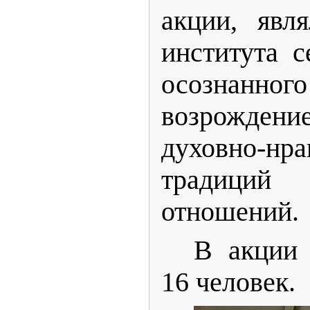
акции, явл
института с
осознанног
возрождени
духовно-нра
традици
отношений.
В акции 
16 человек.