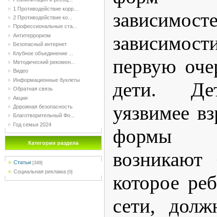
1 Противодействие корр...
зависимост
2 Противодействие ко...
Профессиональные ста...
зависимост
Антитерроризм
Безопасный интернет
Клубное объединение ...
первую оче
Методический рекомен...
Видео
Информационные буклеты
дети. Де
Обратная связь
Акции
уязвимее в
Дорожная безопасность
Благотворительный Фо...
Год семьи 2024
формы з
Категории раздела
возникают 
Статьи
[349]
Социальная реклама
[0]
которое ре
сети, долж