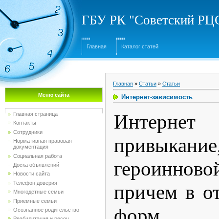
ГБУ РК "Советский Р
Главная
Каталог статей
Главная
»
Статьи
»
Статьи
Меню сайта
Интернет-зависимость
Интерне
Главная страница
Контакты
Сотрудники
привыкани
Нормативная правовая
документация
Социальная работа
героинново
Доска объявлений
Новости сайта
Телефон доверия
причем в о
Многодетные семьи
Приемные семьи
форм б
Осознанное родительство
Реабилитация и ресоц...