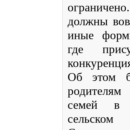
ограниче
должны вов
иные формы
где прису
конкуренция
Об этом б
родителя
семей в 
сельско