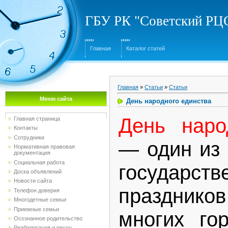
ГБУ РК "Советский Р
Главная
Каталог статей
Главная
»
Статьи
»
Статьи
Меню сайта
День народного единства
День наро
Главная страница
Контакты
Сотрудники
— один из
Нормативная правовая
документация
Социальная работа
государств
Доска объявлений
Новости сайта
праздник
Телефон доверия
Многодетные семьи
Приемные семьи
многих го
Осознанное родительство
Реабилитация и ресоц...