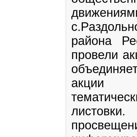
движени
с.Раздоль
района Ре
провели ак
объединяет
акции
тематичес
листовки. 
просв