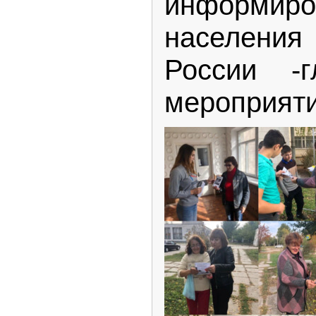
информиро
населени
России -г
мероприяти