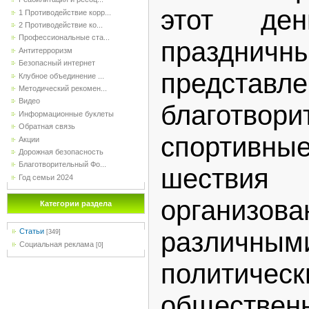
этот ден
1 Противодействие корр...
2 Противодействие ко...
Профессиональные ста...
празднич
Антитерроризм
Безопасный интернет
представле
Клубное объединение ...
Методический рекомен...
Видео
благотвори
Информационные буклеты
Обратная связь
спортивны
Акции
Дорожная безопасность
Благотворительный Фо...
шествия
Год семьи 2024
организов
Категории раздела
Статьи
различным
[349]
Социальная реклама
[0]
политическ
обществен