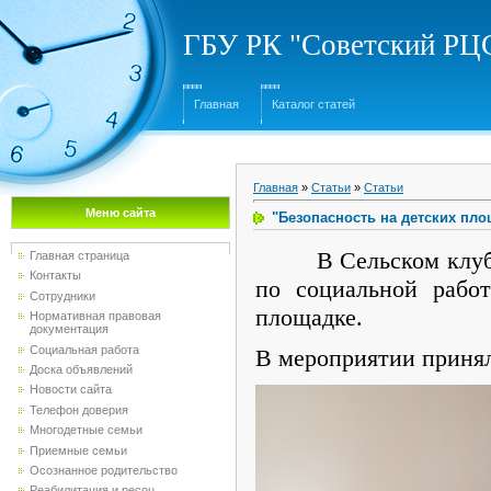
ГБУ РК "Советский Р
Главная
Каталог статей
Главная
»
Статьи
»
Статьи
Меню сайта
"Безопасность на детских пло
В Сельском клубе с
Главная страница
Контакты
по социальной работ
Сотрудники
площадке.
Нормативная правовая
документация
Социальная работа
В мероприятии принял
Доска объявлений
Новости сайта
Телефон доверия
Многодетные семьи
Приемные семьи
Осознанное родительство
Реабилитация и ресоц...