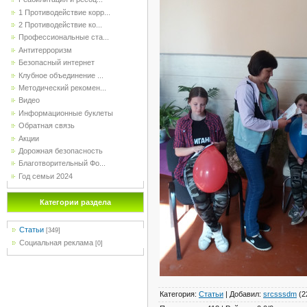
1 Противодействие корр...
2 Противодействие ко...
Профессиональные ста...
Антитерроризм
Безопасный интернет
Клубное объединение ...
Методический рекомен...
Видео
Информационные буклеты
Обратная связь
Акции
Дорожная безопасность
Благотворительный Фо...
Год семьи 2024
Категории раздела
Статьи
[349]
Социальная реклама
[0]
Категория
:
Статьи
|
Добавил
:
srcsssdm
(2