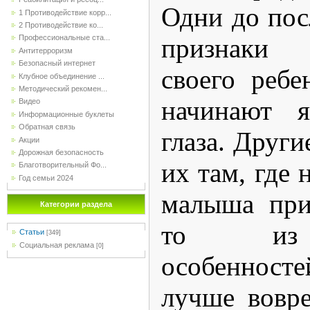
Одни до пос
1 Противодействие корр...
2 Противодействие ко...
признаки 
Профессиональные ста...
Антитерроризм
Безопасный интернет
своего ребе
Клубное объединение ...
Методический рекомен...
начинают я
Видео
Информационные буклеты
Обратная связь
глаза. Други
Акции
Дорожная безопасность
их там, где 
Благотворительный Фо...
Год семьи 2024
малыша при
Категории раздела
то из 
Статьи
[349]
Социальная реклама
[0]
особеннос
лучше вовре