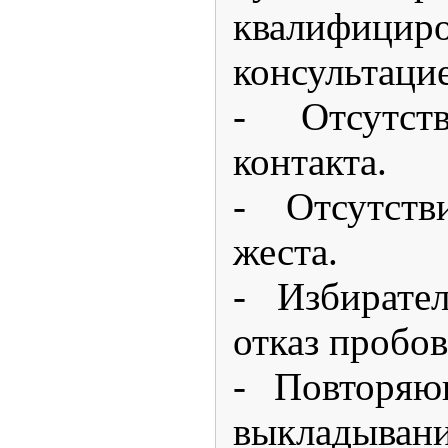
квалифицир
консультаци
- Отсутств
контакта.
- Отсутств
жеста.
- Избирате
отказ пробов
- Повторяю
выкладыван