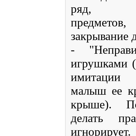
ряд, ра
предметов
закрывание д
- "Неправ
игрушками (
имитации
малыш ее к
крыше). П
делать пра
игнорирует.