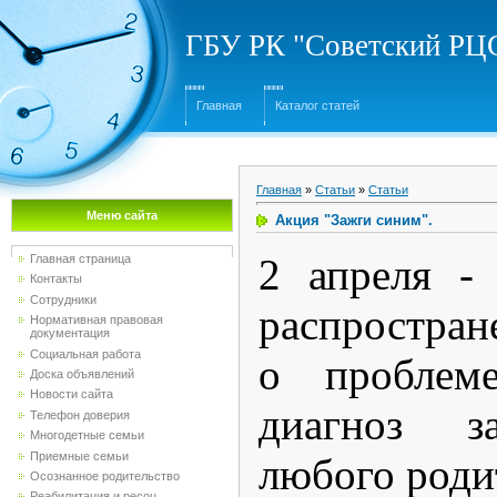
ГБУ РК "Советский Р
Главная
Каталог статей
Главная
»
Статьи
»
Статьи
Меню сайта
Акция "Зажги синим".
2 апреля -
Главная страница
Контакты
Сотрудники
распростра
Нормативная правовая
документация
Социальная работа
о проблеме
Доска объявлений
Новости сайта
диагноз за
Телефон доверия
Многодетные семьи
Приемные семьи
любого роди
Осознанное родительство
Реабилитация и ресоц...