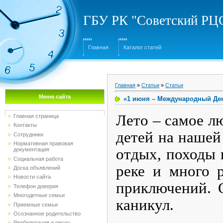
ГБУ РК "Советский Р
Главная
Каталог статей
Главная
»
Статьи
»
Статьи
Меню сайта
«1 июня – Международный Де
Лето – самое л
Главная страница
Контакты
детей на нашей
Сотрудники
Нормативная правовая
отдых, походы 
документация
Социальная работа
реке и много 
Доска объявлений
Новости сайта
приключений. 
Телефон доверия
Многодетные семьи
каникул.
Приемные семьи
Осознанное родительство
Реабилитация и ресоц...