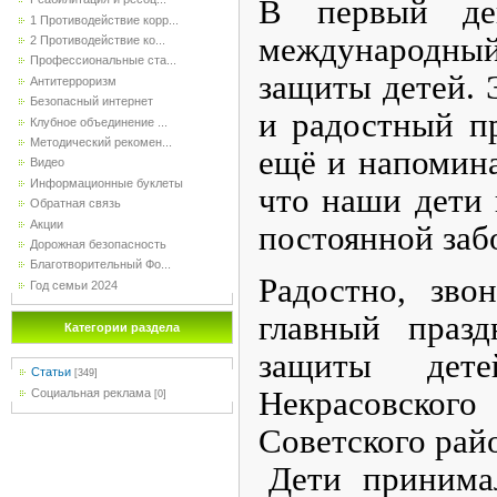
В первый ден
1 Противодействие корр...
международны
2 Противодействие ко...
Профессиональные ста...
защиты детей. 
Антитерроризм
Безопасный интернет
и радостный пр
Клубное объединение ...
Методический рекомен...
ещё и напомина
Видео
Информационные буклеты
что наши дети
Обратная связь
Акции
постоянной заб
Дорожная безопасность
Благотворительный Фо...
Радостно, зв
Год семьи 2024
главный праз
Категории раздела
защиты дет
Статьи
[349]
Некрасовского
Социальная реклама
[0]
Советского рай
Дети принимал