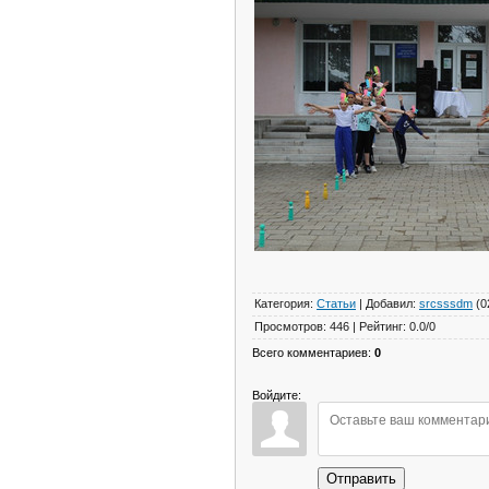
Категория
:
Статьи
|
Добавил
:
srcsssdm
(0
Просмотров
:
446
|
Рейтинг
:
0.0
/
0
Всего комментариев
:
0
Войдите:
Отправить