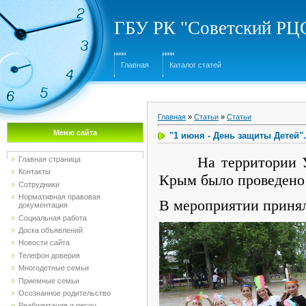
ГБУ РК "Советский Р
Главная
Каталог статей
Главная
»
Статьи
»
Статьи
Меню сайта
"1 июня - День защиты Детей".
На территории Урож
Главная страница
Контакты
Крым было проведено
Сотрудники
Нормативная правовая
В мероприятии принял
документация
Социальная работа
Доска объявлений
Новости сайта
Телефон доверия
Многодетные семьи
Приемные семьи
Осознанное родительство
Реабилитация и ресоц...