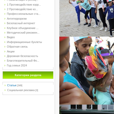
1 Противодействие корр...
2 Противодействие ко...
Профессиональные ста...
Антитерроризм
Безопасный интернет
Клубное объединение ...
Методический рекомен...
Видео
Информационные буклеты
Обратная связь
Акции
Дорожная безопасность
Благотворительный Фо...
Год семьи 2024
Категории раздела
Статьи
[349]
Социальная реклама
[0]