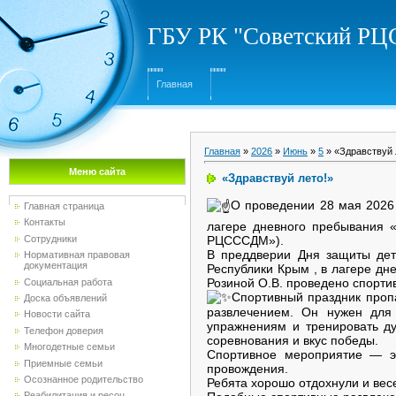
ГБУ РК "Советский Р
Главная
Главная
»
2026
»
Июнь
»
5
» «Здравствуй 
Меню сайта
«Здравствуй лето!»
О проведении 28 мая 2026 
Главная страница
Контакты
лагере дневного пребывания 
Сотрудники
РЦСССДМ»).
В преддверии Дня защиты дете
Нормативная правовая
документация
Республики Крым , в лагере д
Розиной О.В. проведено спорти
Социальная работа
Спортивный праздник пропа
Доска объявлений
развлечением. Он нужен для 
Новости сайта
упражнениям и тренировать ду
Телефон доверия
соревнования и вкус победы.
Многодетные семьи
Спортивное мероприятие — эт
Приемные семьи
провождения.
Осознанное родительство
Ребята хорошо отдохнули и вес
Реабилитация и ресоц...