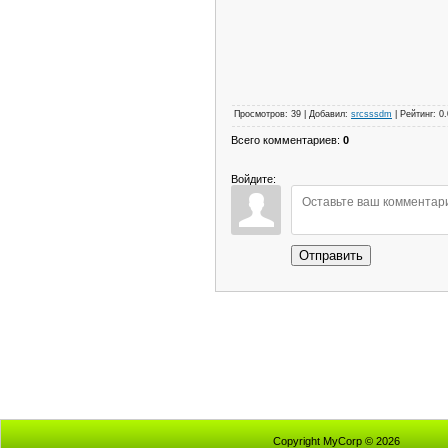
Просмотров
:
39
|
Добавил
:
srcsssdm
|
Рейтинг
:
0.
Всего комментариев
:
0
Войдите:
Отправить
Copyright MyCorp © 2026