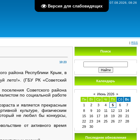
Пятница, 07.08.2026, 08:26
Версия для слабовидящих
|
RSS
Поиск
10:23
ого района Республики Крым, в
й лето!». (ГБУ РК «Советский
Календарь
 поселения Советского района
«
Июнь 2026
»
алистом по социальной работе
Пн
Вт
Ср
Чт
Пт
Сб
Вс
озраста и является прекрасным
1
2
3
4
5
6
7
ртивной культуре, физическим
8
9
10
11
12
13
14
который не любил бы конкурсы,
15
16
17
18
19
20
21
22
23
24
25
26
27
28
вольствие от активного время
29
30
Последнее обновление