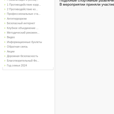
Подобные спортивные развлечен
В мероприятии приняли участие
1 Противодействие корр...
2 Противодействие ко...
Профессиональные ста...
Антитерроризм
Безопасный интернет
Клубное объединение ...
Методический рекомен...
Видео
Информационные буклеты
Обратная связь
Акции
Дорожная безопасность
Благотворительный Фо...
Год семьи 2024