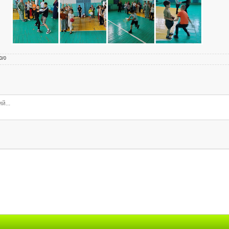
0
/
0