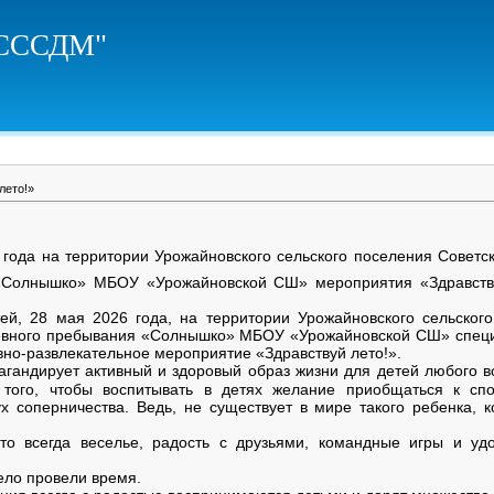
ЦСССДМ"
лето!»
года на территории Урожайновского сельского поселения Советск
«Солнышко» МБОУ «Урожайновской СШ» мероприятия «Здравству
й, 28 мая 2026 года, на территории Урожайновского сельского
невного пребывания «Солнышко» МБОУ «Урожайновской СШ» специ
вно-развлекательное мероприятие «Здравствуй лето!».
гандирует активный и здоровый образ жизни для детей любого в
того, чтобы воспитывать в детях желание приобщаться к спо
х соперничества. Ведь, не существует в мире такого ребенка, 
о всегда веселье, радость с друзьями, командные игры и удо
ело провели время.