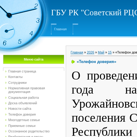
ГБУ РК "Советский Р
Главная
Главная
»
2026
»
Май
»
15
» «Телефон до
Меню сайта
«Телефон доверия»
О проведен
Главная страница
Контакты
Сотрудники
года на
Нормативная правовая
документация
Социальная работа
Урожайновс
Доска объявлений
Новости сайта
поселения С
Телефон доверия
Многодетные семьи
Приемные семьи
Республик
Осознанное родительство
Реабилитация и ресоц...