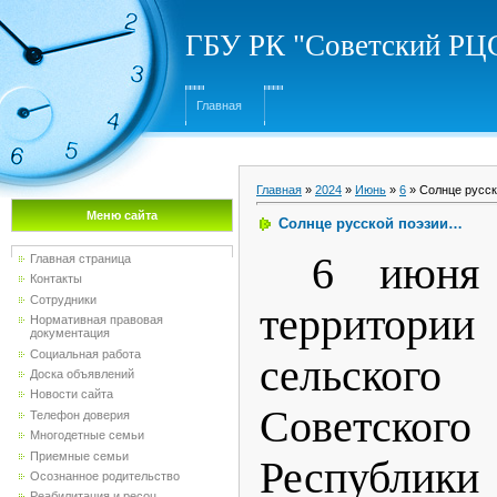
ГБУ РК "Советский Р
Главная
Главная
»
2024
»
Июнь
»
6
» Солнце русс
Меню сайта
Солнце русской поэзии…
6 июня
Главная страница
Контакты
Сотрудники
территори
Нормативная правовая
документация
Социальная работа
сельско
Доска объявлений
Новости сайта
Советск
Телефон доверия
Многодетные семьи
Приемные семьи
Республ
Осознанное родительство
Реабилитация и ресоц...