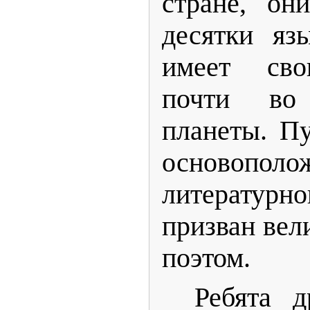
стране, он
десятки яз
имеет сво
почти во
планеты. П
основополо
литератур
призван ве
поэтом.
Ребята 