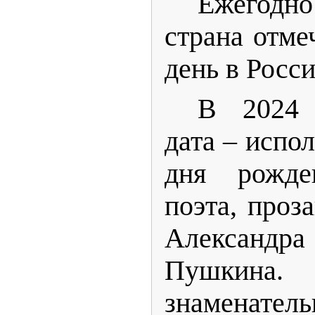
Ежегод
страна отм
день в Росси
В 2024 
дата – испол
дня рожде
поэта, проз
Александ
Пушкина. 
знаменатель