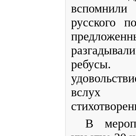
вспомнили 
русского п
предложе
разгадыва
ребус
удовольст
вслух 
стихотворен
В мероп