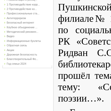
Пушкинск
1 Противодействие корр...
2 Противодействие ко...
Профессиональные ста...
филиале№ 1
Антитерроризм
Безопасный интернет
по социаль
Клубное объединение ...
Методический рекомен...
Видео
РК «Совет
Информационные буклеты
Обратная связь
Ридван С.С
Акции
Дорожная безопасность
Благотворительный Фо...
библиотека
Год семьи 2024
прошёл тем
тему: «С
поэзии…».