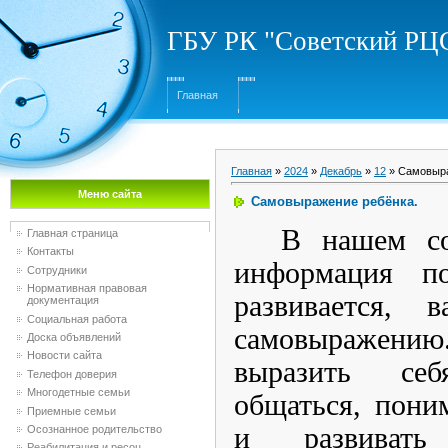
ГБУ РК "Советский Р
Главная
Главная
»
2024
»
Декабрь
»
12
» Самовыра
Меню сайта
Самовыражение ребёнка.
В нашем со
Главная страница
Контакты
информация п
Сотрудники
Нормативная правовая
развивается, 
документация
Социальная работа
самовыраже
Доска объявлений
Новости сайта
выразить се
Телефон доверия
Многодетные семьи
общаться, пон
Приемные семьи
и развивать
Осознанное родительство
Реабилитация и ресоц...