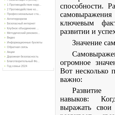
способности. Р
1 Противодействие корр...
2 Противодействие ко...
самовыражени
Профессиональные ста...
Антитерроризм
ключевым фак
Безопасный интернет
Клубное объединение ...
развитии и успе
Методический рекомен...
Видео
Значение са
Информационные буклеты
Обратная связь
Самовыраж
Акции
Дорожная безопасность
огромное значе
Благотворительный Фо...
Год семьи 2024
Вот несколько п
важно:
Развитие
навыков: Ког
выражать свои