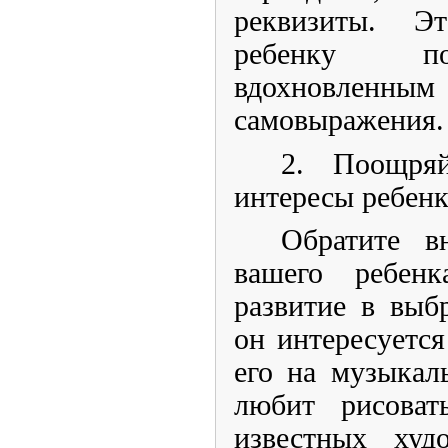
реквизиты. Э
ребенку по
вдохновленны
самовыражения.
2. Поощряй
интересы ребенк
Обратите в
вашего ребен
развитие в выб
он интересуется
его на музыкал
любит рисоват
известных худ