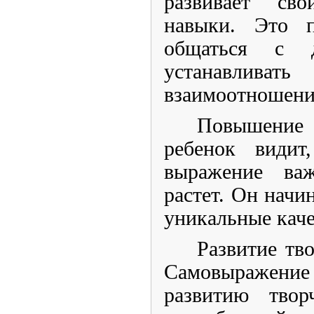
развивает св
навыки. Это 
общаться с 
устанавлив
взаимоотношени
Повышение
ребенок види
выражение ва
растет. Он начи
уникальные каче
Развитие тв
Самовыраже
развитию тво