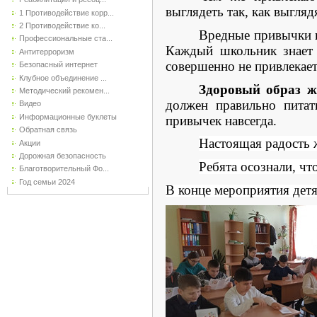
выглядеть так, как выгляд
1 Противодействие корр...
2 Противодействие ко...
Вредные привычки п
Профессиональные ста...
Каждый школьник знает 
Антитерроризм
совершенно не привлекае
Безопасный интернет
Клубное объединение ...
Здоровый образ ж
Методический рекомен...
должен правильно питат
Видео
Информационные буклеты
привычек навсегда.
Обратная связь
Настоящая радость 
Акции
Дорожная безопасность
Ребята осознали, чт
Благотворительный Фо...
Год семьи 2024
В конце мероприятия дет