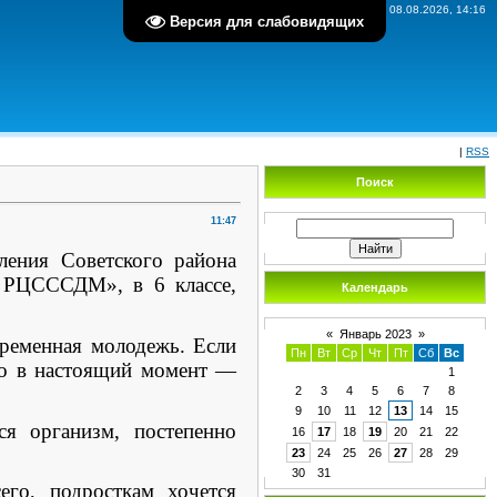
Суббота, 08.08.2026, 14:16
Версия для слабовидящих
|
RSS
Поиск
11:47
ения Советского района
 РЦСССДМ», в 6 классе,
Календарь
«
Январь 2023
»
временная молодежь. Если
Пн
Вт
Ср
Чт
Пт
Сб
Вс
то в настоящий момент —
1
2
3
4
5
6
7
8
9
10
11
12
13
14
15
я организм, постепенно
16
17
18
19
20
21
22
23
24
25
26
27
28
29
30
31
его, подросткам хочется