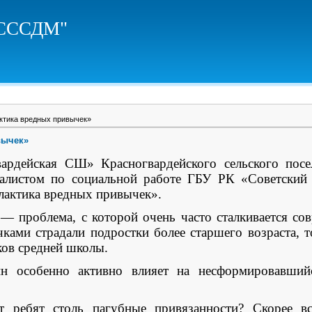
ЦСССДМ"
тика вредных привычек»
вычек»
рдейская СШ» Красногвардейского сельского посел
алистом по социальной работе ГБУ РК «Советский
лактика вредных привычек».
 проблема, с которой очень часто сталкивается со
ками страдали подростки более старшего возраста, 
ков средней школы.
н особенно активно влияет на несформировавшийс
 ребят столь пагубные привязанности? Скорее вс