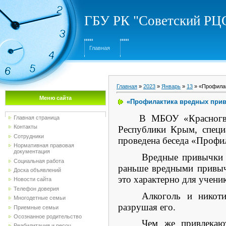
ГБУ РК "Советский Р
Главная
Главная
»
2023
»
Январь
»
13
» «Профилак
Меню сайта
«Профилактика вредных при
В МБОУ «Красногва
Главная страница
Контакты
Республики Крым, специ
Сотрудники
проведена беседа «Профи
Нормативная правовая
документация
Вредные привычки —
Социальная работа
раньше вредными привыч
Доска объявлений
это характерно для учени
Новости сайта
Телефон доверия
Алкоголь и никоти
Многодетные семьи
разрушая его.
Приемные семьи
Осознанное родительство
Чем же привлекают
Реабилитация и ресоц...