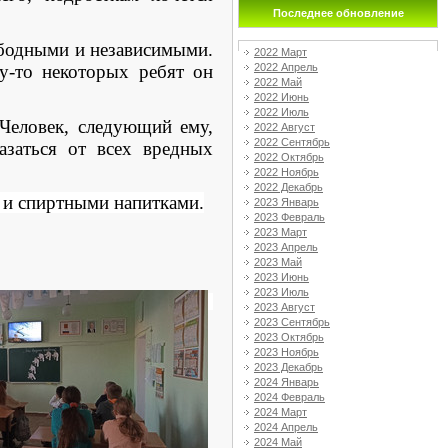
Последнее обновление
ободными и независимыми.
2022 Март
у-то некоторых ребят он
2022 Апрель
2022 Май
2022 Июнь
2022 Июль
Человек, следующий ему,
2022 Август
2022 Сентябрь
азаться от всех вредных
2022 Октябрь
2022 Ноябрь
2022 Декабрь
и и спиртными напитками.
2023 Январь
2023 Февраль
2023 Март
2023 Апрель
2023 Май
2023 Июнь
2023 Июль
2023 Август
2023 Сентябрь
2023 Октябрь
2023 Ноябрь
2023 Декабрь
2024 Январь
2024 Февраль
2024 Март
2024 Апрель
2024 Май