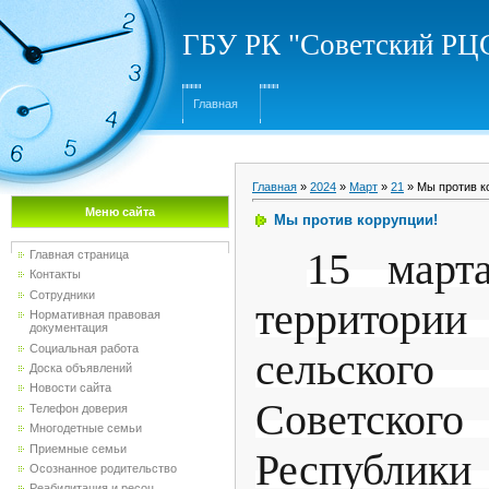
ГБУ РК "Советский Р
Главная
Главная
»
2024
»
Март
»
21
» Мы против к
Меню сайта
Мы против коррупции!
15 март
Главная страница
Контакты
Сотрудники
территории
Нормативная правовая
документация
Социальная работа
сельско
Доска объявлений
Новости сайта
Советск
Телефон доверия
Многодетные семьи
Приемные семьи
Респуб
Осознанное родительство
Реабилитация и ресоц...