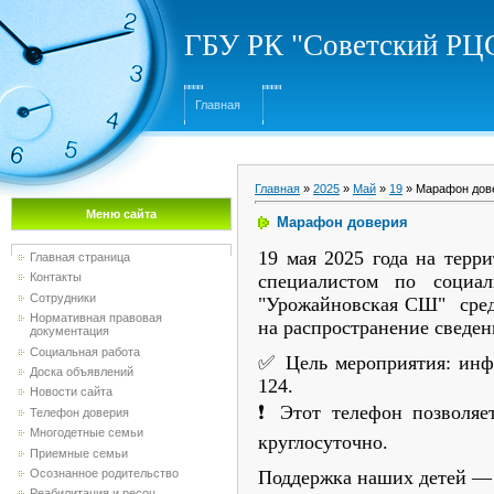
ГБУ РК "Советский Р
Главная
Главная
»
2025
»
Май
»
19
» Марафон дов
Меню сайта
Марафон доверия
19 мая 2025 года на терр
Главная страница
специалистом по соци
Контакты
Сотрудники
"Урожайновская СШ" сред
Нормативная правовая
на распространение сведен
документация
Социальная работа
✅ Цель мероприятия: инф
Доска объявлений
124.
Новости сайта
❗️ Этот телефон позволя
Телефон доверия
Многодетные семьи
круглосуточно.
Приемные семьи
Поддержка наших детей — 
Осознанное родительство
Реабилитация и ресоц...