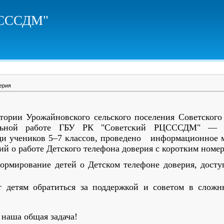
ЦСССДМ"
ерия
итории Урожайновского сельского поселения Советског
альной работе ГБУ РК "Советский РЦСССДМ" —
и учеников 5–7 классов, проведено информационное м
ий о работе Детского телефона доверия с коротким номер
ормирование детей о Детском телефоне доверия, досту
ет детям обратиться за поддержкой и советом в слож
наша общая задача!