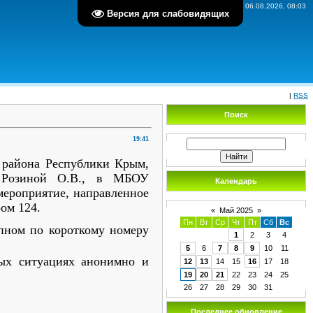
Четверг, 06.08.2026, 08:03
Версия для слабовидящих
|
RSS
Поиск
19:41
о района Республики Крым,
 Розиной О.В., в МБОУ
Календарь
ероприятие, направленное
ом 124.
«
Май 2025
»
Пн
Вт
Ср
Чт
Пт
Сб
Вс
пном по короткому номеру
1
2
3
4
5
6
7
8
9
10
11
ных ситуациях анонимно и
12
13
14
15
16
17
18
19
20
21
22
23
24
25
26
27
28
29
30
31
Последнее обновление