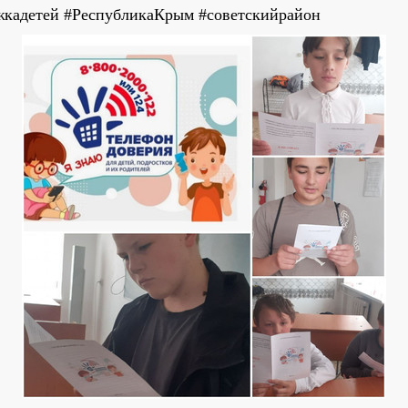
жкадетей #РеспубликаКрым #советскийрайон