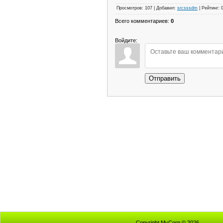
Просмотров
:
107
|
Добавил
:
srcsssdm
|
Рейтинг
:
Всего комментариев
:
0
Войдите:
Отправить
Copyright MyCorp © 2026