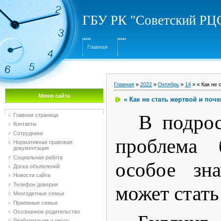
ГБУ РК "Советский Р
Главная
Главная
»
2022
»
Октябрь
»
14
» « Как не 
Меню сайта
« Как не стать жертвой и поче
В подрос
Главная страница
Контакты
Сотрудники
проблема 
Нормативная правовая
документация
Социальная работа
особое зна
Доска объявлений
Новости сайта
Телефон доверия
может стать
Многодетные семьи
Приемные семьи
Осознанное родительство
Реабилитация и ресоц...