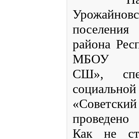
Урожайновс
поселени
района Рес
МБОУ «У
СШ», спе
социальной
«Советс
проведено
Как не ст