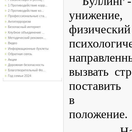
Буллинг -
1 Противодействие корр...
унижени
2 Противодействие ко...
Профессиональные ста...
Антитерроризм
физич
Безопасный интернет
Клубное объединение ...
Методический рекомен...
психологи
Видео
Информационные буклеты
направленн
Обратная связь
Акции
Дорожная безопасность
вызвать ст
Благотворительный Фо...
Год семьи 2024
постави
в под
положение.
На те