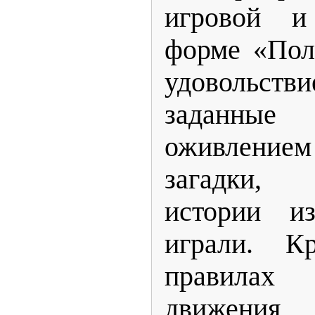
игровой и 
форме «Пол
удовольств
заданны
оживление
загадки,
истории и
играли. К
правила
движения,