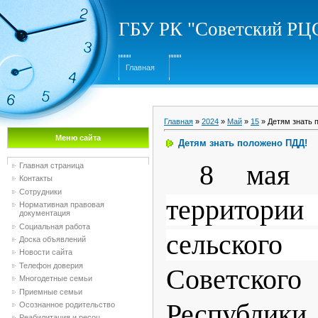
ГБУ РК "Советский Р
Главная
Главная
»
2024
»
Май
»
15
» Детям знать 
Меню сайта
Детям знать положено ПДД!
8 мая 
Главная страница
Контакты
Сотрудники
территории
Нормативная правовая
документация
Социальная работа
сельско
Доска объявлений
Новости сайта
Телефон доверия
Советск
Многодетные семьи
Приемные семьи
Республик
Осознанное родительство
Реабилитация и ресоц...