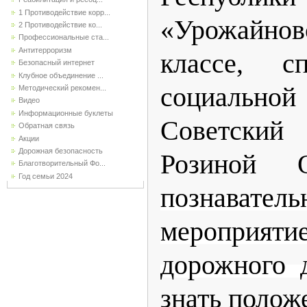
1 Противодействие корр...
«Урожайно
2 Противодействие ко...
Профессиональные ста...
Антитерроризм
классе, с
Безопасный интернет
Клубное объединение ...
социальной
Методический рекомен...
Видео
Информационные буклеты
Советск
Обратная связь
Акции
Дорожная безопасность
Розиной О
Благотворительный Фо...
Год семьи 2024
познаватель
мероприят
дорожного 
знать полож