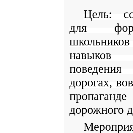
Цель: с
для фор
школьник
навыков
поведени
дорогах, во
пропаганд
дорожного д
Меропри