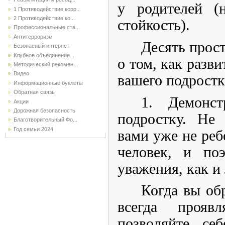
у родителей (
1 Противодействие корр...
2 Противодействие ко...
стойкость).
Профессиональные ста...
Антитерроризм
Десять прос
Безопасный интернет
Клубное объединение ...
о том, как разви
Методический рекомен...
Видео
вашего подростк
Информационные буклеты
Обратная связь
1. Демонст
Акции
Дорожная безопасность
подростку. Не 
Благотворительный Фо...
Год семьи 2024
вами уже не реб
человек, и по
уважения, как и
Когда вы об
всегда прояв
позволяйте се