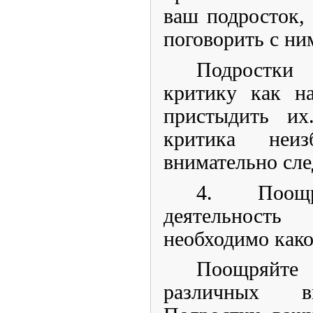
ваш подросток, 
поговорить с ни
Подростк
критику как н
пристыдить и
критика неиз
внимательно сле
4. Поощр
деятельность
необходимо како
Поощряйт
различных ви