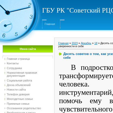
ГБУ РК "Советский Р
Главная
Главная
»
2023
»
Декабрь
»
18
» Десять со
уверенности в себе
Меню сайта
Десять советов о том, как ус
себе
Главная страница
Контакты
В подростко
Сотрудники
Нормативная правовая
трансформиру
документация
Социальная работа
человека.
Доска объявлений
Новости сайта
инструментари
Телефон доверия
помочь ему в
Многодетные семьи
Приемные семьи
чувствительного
Осознанное родительство
Реабилитация и ресоц...