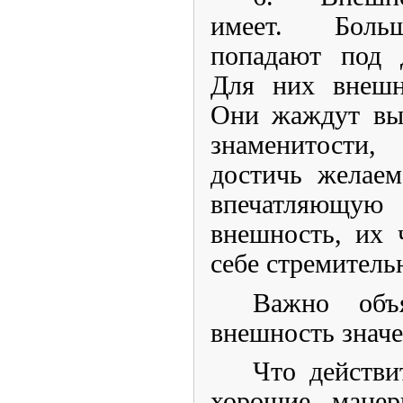
имеет. Больш
попадают под д
Для них внешн
Они жаждут выг
знаменитости
достичь желаем
впечатляющу
внешность, их 
себе стремительн
Важно объя
внешность значе
Что действи
хорошие манер