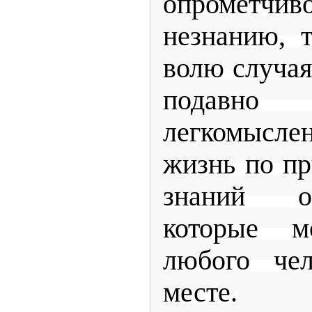
опрометч
незнанию, 
волю случая
подавн
легкомысле
жизнь по пр
знаний о
которые м
любого че
месте.