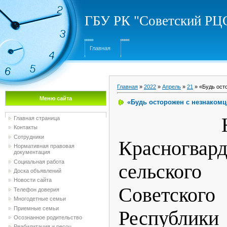
ГБУ РК "Советский Р
Главная
Главная
»
2022
»
Апрель
»
21
» «Будь ост
Меню сайта
«Будь осторожен с незнакомц
На
Главная страница
Контакты
Сотрудники
Красногвард
Нормативная правовая
документация
Социальная работа
сельско
Доска объявлений
Новости сайта
Советск
Телефон доверия
Многодетные семьи
Приемные семьи
Респуб
Осознанное родительство
Реабилитация и ресоц...