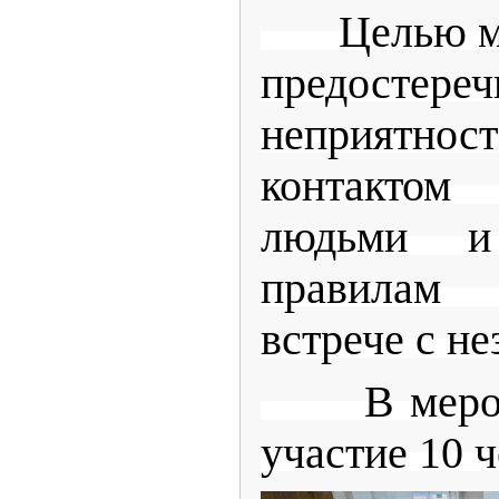
Целью мер
предосте
неприятнос
контактом
людьми и
правилам 
встрече с н
В меро
участие 10 ч