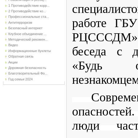
специалист
1 Противодействие корр...
2 Противодействие ко...
Профессиональные ста...
работе ГБУ
Антитерроризм
Безопасный интернет
РЦСССДМ
Клубное объединение ...
Методический рекомен...
Видео
беседа с д
Информационные буклеты
Обратная связь
«Будь о
Акции
Дорожная безопасность
Благотворительный Фо...
незнакомцем
Год семьи 2024
Совреме
опасностей
люди час